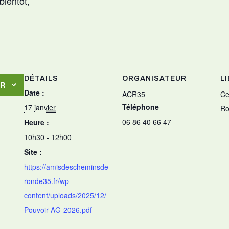
bientôt,
DÉTAILS
ORGANISATEUR
L
ER
Date :
ACR35
Ce
Téléphone
17 janvier
Ro
06 86 40 66 47
Heure :
10h30 - 12h00
Site :
https://amisdescheminsde
ronde35.fr/wp-
content/uploads/2025/12/
Pouvoir-AG-2026.pdf