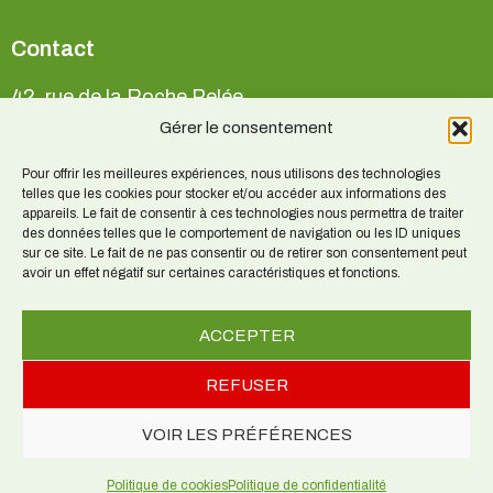
Contact
42, rue de la Roche Pelée
35800 Saint-Lunaire
Gérer le consentement
Pour offrir les meilleures expériences, nous utilisons des technologies
telles que les cookies pour stocker et/ou accéder aux informations des
Pour tout renseignement :
appareils. Le fait de consentir à ces technologies nous permettra de traiter
Patrice BAUCHÉ 06 86 40 66 47
des données telles que le comportement de navigation ou les ID uniques
sur ce site. Le fait de ne pas consentir ou de retirer son consentement peut
avoir un effet négatif sur certaines caractéristiques et fonctions.
acr.35@orange.fr
ACCEPTER
Mentions légales
REFUSER
Politique de confidentialité
VOIR LES PRÉFÉRENCES
Politique de cookies
Politique de confidentialité