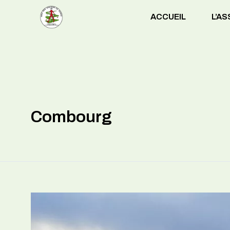
ACCUEIL
L’A
Combourg
Combourg
:
“A