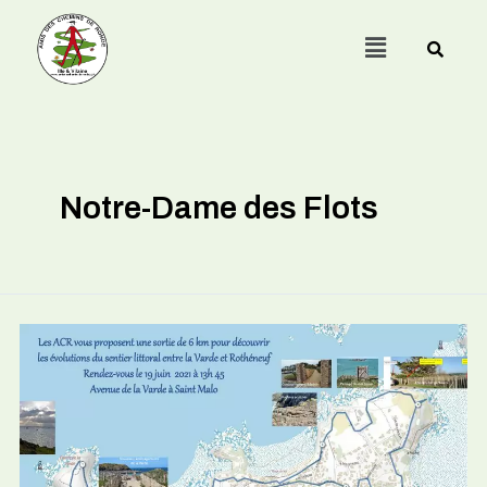
Menu
Notre-Dame des Flots
Pointe
de
la
Varde
et
Notre-