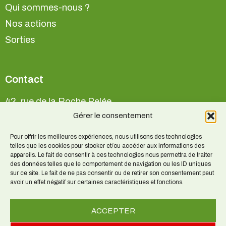
Qui sommes-nous ?
Nos actions
Sorties
Contact
42, rue de la Roche Pelée
35800 Saint-Lunaire
Gérer le consentement
Pour offrir les meilleures expériences, nous utilisons des technologies
telles que les cookies pour stocker et/ou accéder aux informations des
Pour tout renseignement :
appareils. Le fait de consentir à ces technologies nous permettra de traiter
Patrice BAUCHÉ 06 86 40 66 47
des données telles que le comportement de navigation ou les ID uniques
sur ce site. Le fait de ne pas consentir ou de retirer son consentement peut
avoir un effet négatif sur certaines caractéristiques et fonctions.
acr.35@orange.fr
ACCEPTER